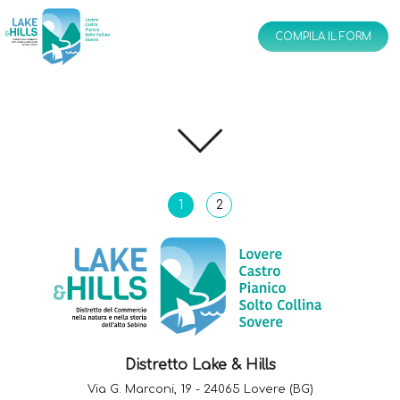
Alimentari ed
IT
EN
COMPILA IL FORM
enoteche
1
2
Distretto Lake & Hills
Via G. Marconi, 19 - 24065 Lovere (BG)