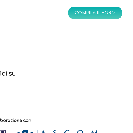
che
IT
EN
COMPILA IL FORM
ici su
laborazione con