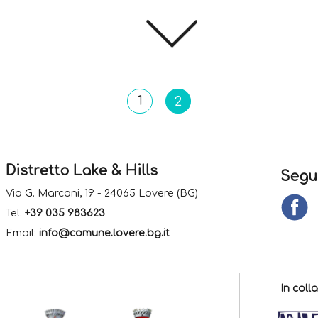
i ed enote
1
2
Distretto Lake & Hills
Segu
Via G. Marconi, 19 - 24065 Lovere (BG)
Tel.
+39 035 983623
Email:
info@comune.lovere.bg.it
In col