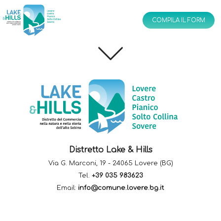
Ottica
IT
EN
COMPILA IL FORM
Distretto Lake & Hills
Via G. Marconi, 19 - 24065 Lovere (BG)
Tel.
+39 035 983623
Email:
info@comune.lovere.bg.it